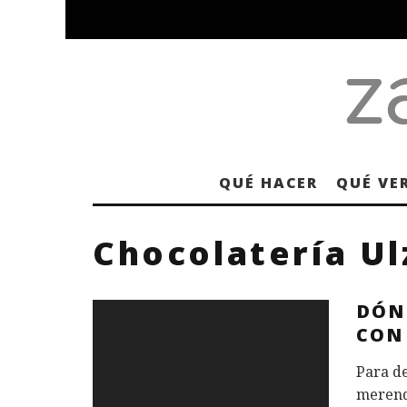
QUÉ HACER
QUÉ VE
Chocolatería U
DÓN
CON
Para de
merend