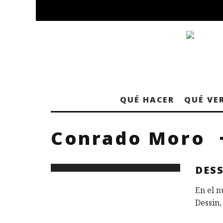
QUÉ HACER
QUÉ VE
Conrado Moro
DES
En el n
Dessin,