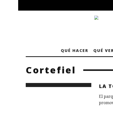
QUÉ HACER
QUÉ VE
Cortefiel
LA 
El parq
promovi