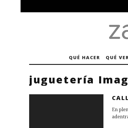
QUÉ HACER
QUÉ VE
juguetería Ima
CAL
En plen
adentra