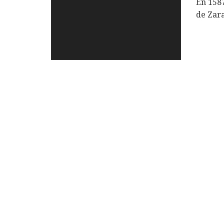
En 1587
de Zara