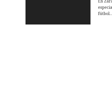
En Zar
especia
fútbol.
.