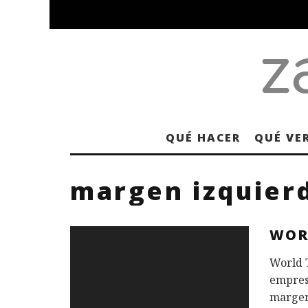
QUÉ HACER
QUÉ VE
margen izquierd
WOR
World 
empresa
margen