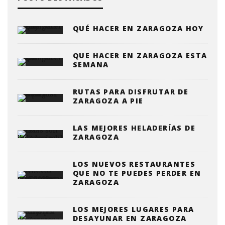
QUÉ HACER EN ZARAGOZA HOY
QUE HACER EN ZARAGOZA ESTA
SEMANA
RUTAS PARA DISFRUTAR DE
ZARAGOZA A PIE
LAS MEJORES HELADERÍAS DE
ZARAGOZA
LOS NUEVOS RESTAURANTES
QUE NO TE PUEDES PERDER EN
ZARAGOZA
LOS MEJORES LUGARES PARA
DESAYUNAR EN ZARAGOZA