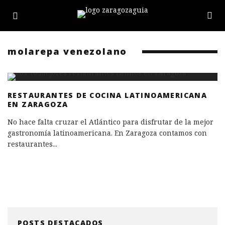
molarepa venezolano
RESTAURANTES DE COCINA LATINOAMERICANA
EN ZARAGOZA
No hace falta cruzar el Atlántico para disfrutar de la mejor
gastronomía latinoamericana. En Zaragoza contamos con
restaurantes
...
POSTS DESTACADOS