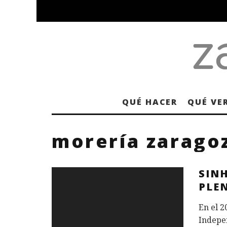
QUÉ HACER
QUÉ VE
morería zarago
SIN
PLE
En el 2
Indepe