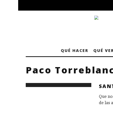
QUÉ HACER
QUÉ VE
Paco Torreblan
SAN
Que no 
de las 