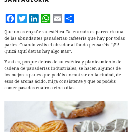
F
T
L
W
E
C
a
w
i
h
m
o
Que no os engañe su estética. De entrada os parecerá una
c
it
n
at
ai
m
de las abundantes panaderías-cafetería que hay por todas
e
te
k
s
l
p
partes. Cuando veáis el obrador al fondo pensaréis “¡Ei!
Quizá aquí detrás hay algo más”.
b
r
e
A
a
Y así es, porque detrás de su estética y planteamiento de
o
d
p
rt
cadena de panaderías industriales, se hacen algunos de
o
I
p
ir
los mejores panes que podéis encontrar en la ciudad, de
k
n
esos de aroma ácido, miga consistente y que os podéis
comer pasados cuatro o cinco días.