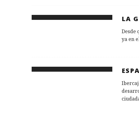
LA 
Desde q
ya en e
ESP
Iberca
desarro
ciudada