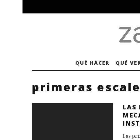
QUÉ HACER
QUÉ VE
primeras escal
LAS
MEC
INS
Las pri