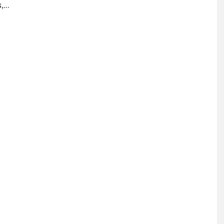
,
...