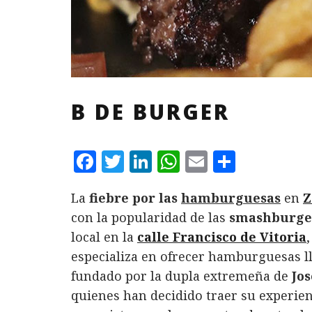
B DE BURGER
F
T
L
W
E
C
a
w
i
h
m
o
La
fiebre por las
hamburguesas
en
Z
c
it
n
at
ai
m
con la popularidad de las
smashburge
e
te
k
s
l
p
local en la
calle Francisco de Vitoria
b
r
e
A
a
especializa en ofrecer hamburguesas ll
o
d
p
rt
fundado por la dupla extremeña de
Jo
o
I
p
ir
quienes han decidido traer su experie