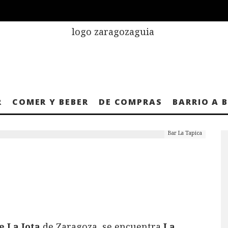
R
COMER Y BEBER
DE COMPRAS
BARRIO A 
Bar La Tapica
e La Jota
de Zaragoza, se encuentra
La