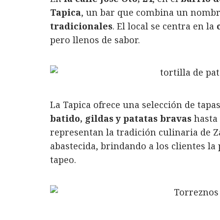
c
it
n
at
ai
m
Tapica
, un bar que combina un nombr
e
te
k
s
l
p
tradicionales
. El local se centra en la
b
r
e
A
a
pero llenos de sabor.
o
d
p
rt
o
I
p
ir
k
n
La Tapica ofrece una selección de tapa
batido, gildas y patatas bravas
hasta 
representan la tradición culinaria de 
abastecida, brindando a los clientes la
tapeo.