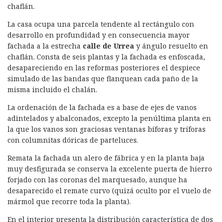
o
d
p
rt
chaflán.
o
I
p
ir
La casa ocupa una parcela tendente al rectángulo con
k
n
desarrollo en profundidad y en consecuencia mayor
fachada a la estrecha
calle de Urrea
y ángulo resuelto en
chaflán. Consta de seis plantas y la fachada es enfoscada,
desapareciendo en las reformas posteriores el despiece
simulado de las bandas que flanquean cada paño de la
misma incluido el chalán.
La ordenación de la fachada es a base de ejes de vanos
adintelados y abalconados, excepto la penúltima planta en
la que los vanos son graciosas ventanas bíforas y tríforas
con columnitas dóricas de parteluces.
Remata la fachada un alero de fábrica y en la planta baja
muy desfigurada se conserva la excelente puerta de hierro
forjado con las coronas del marquesado, aunque ha
desaparecido el remate curvo (quizá oculto por el vuelo de
mármol que recorre toda la planta).
En el interior presenta la distribución característica de dos