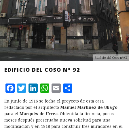
Edificio del Coso nº 92
EDIFICIO DEL COSO Nº 92
F
T
L
W
E
C
a
w
i
h
m
o
En Junio de 1916 se fecha el proyecto de esta casa
c
it
n
at
ai
m
redactado por el arquitecto
Manuel Martínez de Ubago
e
te
k
s
l
p
para el
Marqués de Urrea
. Obtenida la licencia, pocos
meses después presentaba nueva solicitud para una
b
r
e
A
a
modificación y en 1918 para construir tres miradores en el