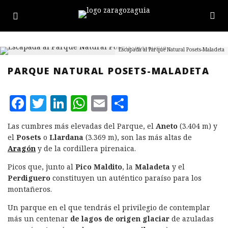
Escapada al Parque Natural Posets-Maladeta
PARQUE NATURAL POSETS-MALADETA
F
T
L
W
E
C
a
w
i
h
m
o
Las cumbres más elevadas del Parque, el
Aneto
(3.404 m) y
c
it
n
at
ai
m
el
Posets
o
Llardana
(3.369 m), son las más altas de
e
te
k
s
l
p
Aragón
y de la cordillera pirenaica.
b
r
e
A
a
Picos que, junto al
Pico Maldito
, la
Maladeta
y el
Perdiguero
constituyen un auténtico paraíso para los
o
d
p
rt
montañeros.
o
I
p
ir
Un parque en el que tendrás el privilegio de contemplar
k
n
más un centenar
de lagos de origen glaciar
de azuladas