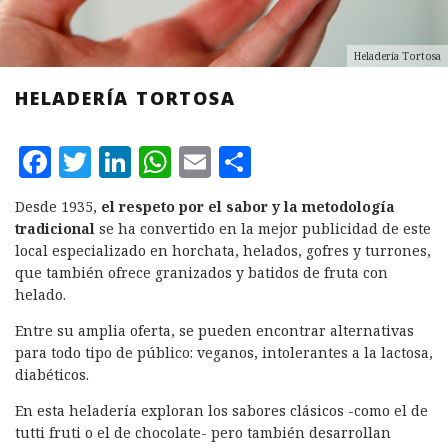
Heladería Tortosa
HELADERÍA TORTOSA
F
T
L
W
E
C
a
w
i
h
m
o
Desde 1935,
el respeto por el sabor y la metodología
c
it
n
at
ai
m
tradicional
se ha convertido en la mejor publicidad de este
e
te
k
s
l
p
local especializado en horchata, helados, gofres y turrones,
que también ofrece granizados y batidos de fruta con
b
r
e
A
a
helado.
o
d
p
rt
Entre su amplia oferta, se pueden encontrar alternativas
o
I
p
ir
para todo tipo de público: veganos, intolerantes a la lactosa,
k
n
diabéticos.
En esta heladería exploran los sabores clásicos -como el de
tutti fruti o el de chocolate- pero también desarrollan