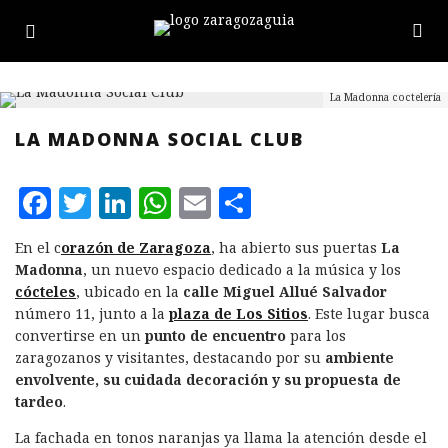
La Madonna coctelería
LA MADONNA SOCIAL CLUB
F
T
L
W
E
C
a
w
i
h
m
o
En el c
orazón de Zaragoza
, ha abierto sus puertas
La
c
it
n
at
ai
m
Madonna
, un nuevo espacio dedicado a la música y los
e
te
k
s
l
p
cócteles
, ubicado en la
calle Miguel Allué Salvador
número 11, junto a la
plaza de Los Sitios
. Este lugar busca
b
r
e
A
a
convertirse en un
punto de encuentro
para los
o
d
p
rt
zaragozanos y visitantes, destacando por su
ambiente
envolvente, su cuidada decoración y su propuesta de
o
I
p
ir
tardeo
.
k
n
La fachada en tonos naranjas ya llama la atención desde el