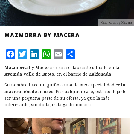
Mazmorra by Macera
MAZMORRA BY MACERA
F
T
L
W
E
C
a
w
i
h
m
o
Mazmorra by Macera
es un restaurante situado en la
c
it
n
at
ai
m
Avenida Valle de Broto
, en el barrio de
Zalfonada.
e
te
k
s
l
p
Su nombre hace un guiño a una de sus especialidades:
la
b
r
e
A
a
maceración de licores
. En cualquier caso, esta no deja de
ser una pequeña parte de su oferta, ya que la más
o
d
p
rt
interesante, sin duda, es la gastronómica.
o
I
p
ir
k
n