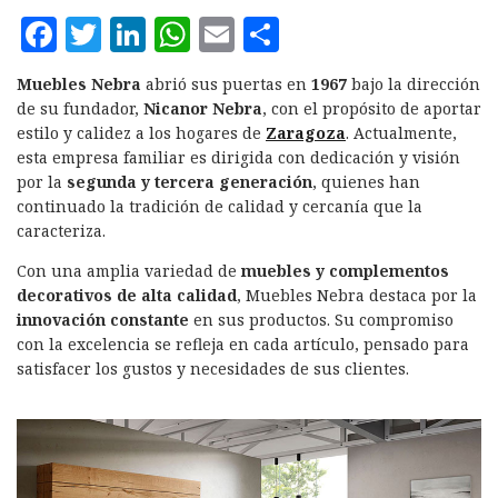
F
T
L
W
E
C
a
w
i
h
m
o
Muebles Nebra
abrió sus puertas en
1967
bajo la dirección
c
it
n
at
ai
m
de su fundador,
Nicanor Nebra
, con el propósito de aportar
e
te
k
s
l
p
estilo y calidez a los hogares de
Zaragoza
. Actualmente,
esta empresa familiar es dirigida con dedicación y visión
b
r
e
A
a
por la
segunda y tercera generación
, quienes han
o
d
p
rt
continuado la tradición de calidad y cercanía que la
caracteriza.
o
I
p
ir
k
n
Con una amplia variedad de
muebles y complementos
decorativos de alta calidad
, Muebles Nebra destaca por la
innovación constante
en sus productos. Su compromiso
con la excelencia se refleja en cada artículo, pensado para
satisfacer los gustos y necesidades de sus clientes.