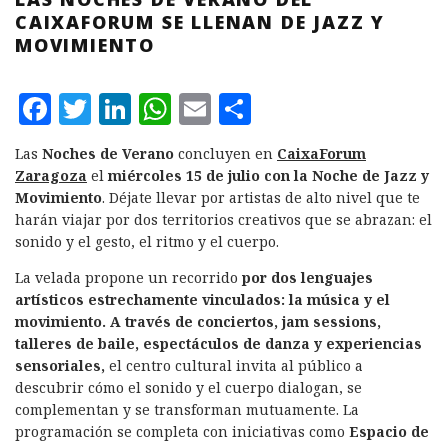
CAIXAFORUM SE LLENAN DE JAZZ Y
MOVIMIENTO
F
T
L
W
E
C
a
w
i
h
m
o
Las
Noches de Verano
concluyen en
CaixaForum
c
it
n
at
ai
m
Zaragoza
el
miércoles 15 de julio con la Noche de Jazz y
e
te
k
s
l
p
Movimiento
. Déjate llevar por artistas de alto nivel que te
harán viajar por dos territorios creativos que se abrazan: el
b
r
e
A
a
sonido y el gesto, el ritmo y el cuerpo.
o
d
p
rt
La velada propone un recorrido
por dos lenguajes
o
I
p
ir
artísticos estrechamente vinculados: la música y el
k
n
movimiento.
A través de conciertos, jam sessions,
talleres de baile, espectáculos de danza y experiencias
sensoriales,
el centro cultural invita al público a
descubrir cómo el sonido y el cuerpo dialogan, se
complementan y se transforman mutuamente. La
programación se completa con iniciativas como
Espacio de