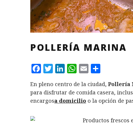
POLLERÍA MARINA
F
T
L
W
E
C
a
w
i
h
m
o
En pleno centro de la ciudad,
Pollería
c
it
n
at
ai
m
para disfrutar de comida casera, inclu
e
te
k
s
l
p
encargos
a domicilio
o la opción de pa
b
r
e
A
a
o
d
p
rt
o
I
p
ir