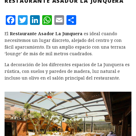
RESTAURANTE ASADOR LA JUNQUERA
F
T
L
W
E
C
a
w
i
h
m
o
El
Restaurante Asador La Junquera
es ideal cuando
c
it
n
at
ai
m
necesitemos un lugar discreto, alejado del centro y con
e
te
k
s
l
p
fácil aparcamiento. Es un amplio espacio con una terraza
‘lounge’ de más de mil metros cuadrados.
b
r
e
A
a
La decoración de los diferentes espacios de La Junquera es
o
d
p
rt
rústica, con suelos y paredes de madera, luz natural e
o
I
p
ir
incluso un olivo en el salón principal del restaurante.
k
n