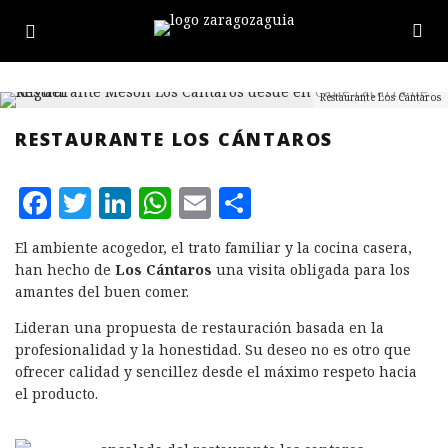
Restaurante Los Cántaros
RESTAURANTE LOS CÁNTAROS
F
T
L
W
E
C
a
w
i
h
m
o
El ambiente acogedor, el trato familiar y la cocina casera,
c
it
n
at
ai
m
han hecho de
Los Cántaros
una visita obligada para los
e
te
k
s
l
p
amantes del buen comer.
b
r
e
A
a
Lideran una propuesta de restauración basada en la
profesionalidad y la honestidad. Su deseo no es otro que
o
d
p
rt
ofrecer calidad y sencillez desde el máximo respeto hacia
o
I
p
ir
el producto.
k
n