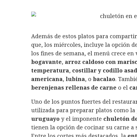
Además de estos platos para compartir
que, los miércoles, incluye la opción d
los fines de semana, el menú crece en
bogavante
,
arroz caldoso con maris
temperatura
,
costillar y codillo asa
americana
,
lubina
, o
bacalao
. Tambi
berenjenas rellenas de carne
o el
ca
Uno de los puntos fuertes del restaura
utilizada para preparar platos como la
uruguayo
y el imponente
chuletón de
tienen la opción de cocinar su carne a 
Entre los cortes más destacados, la
ent