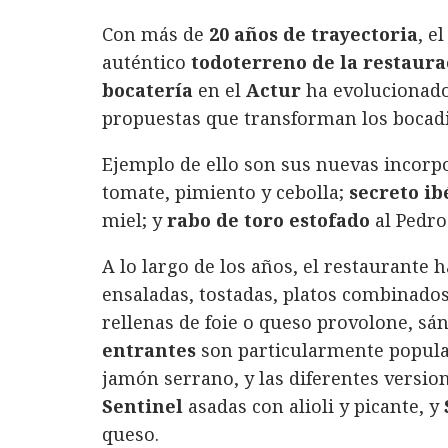
a
w
i
h
m
o
Con más de
20 años de trayectoria
, e
c
it
n
at
ai
m
auténtico
todoterreno de la restaura
e
te
k
s
l
p
bocatería
en el
Actur
ha evolucionado
b
r
e
A
a
propuestas que transforman los bocadil
o
d
p
rt
Ejemplo de ello son sus nuevas incorp
o
I
p
ir
tomate, pimiento y cebolla;
secreto ib
k
n
miel; y
rabo de toro estofado
al Pedro
A lo largo de los años, el restaurante
ensaladas, tostadas, platos combinados
rellenas de foie o queso provolone, s
entrantes
son particularmente popula
jamón serrano, y las diferentes versio
Sentinel
asadas con alioli y picante, y
queso.