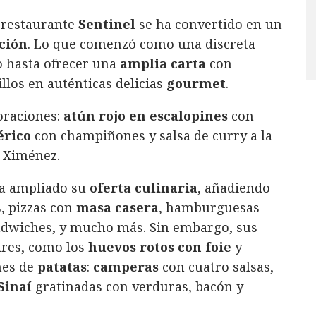
l restaurante
Sentinel
se ha convertido en un
ción
. Lo que comenzó como una discreta
 hasta ofrecer una
amplia carta
con
los en auténticas delicias
gourmet
.
oraciones:
atún rojo en escalopines
con
érico
con champiñones y salsa de curry a la
 Ximénez.
 ha ampliado su
oferta culinaria
, añadiendo
, pizzas con
masa casera
, hamburguesas
ándwiches, y mucho más. Sin embargo, sus
res, como los
huevos rotos con foie
y
nes de
patatas
:
camperas
con cuatro salsas,
Sinaí
gratinadas con verduras, bacón y