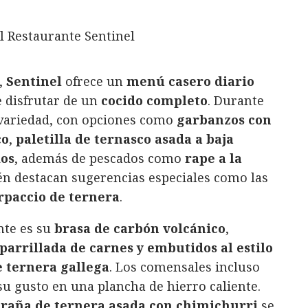
,
Sentinel
ofrece un
menú casero diario
e disfrutar de un
cocido completo
. Durante
 variedad, con opciones como
garbanzos con
co
,
paletilla de ternasco asada a baja
dos
, además de pescados como
rape a la
én destacan sugerencias especiales como las
rpaccio de ternera
.
nte es su
brasa de carbón volcánico
,
parrillada de carnes y embutidos al estilo
 ternera gallega
. Los comensales incluso
su gusto en una plancha de hierro caliente.
raña de ternera asada con chimichurri
se