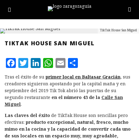
TikTak House San Miguel
TIKTAK HOUSE SAN MIGUEL
F
T
L
W
E
C
a
w
i
h
m
o
Tras el éxito de su
primer local en Baltasar Gracián
, sus
c
it
n
at
ai
m
creadores siguieron apostando
por la capital maña y en
e
te
k
s
l
p
septiembre del 2019 Tik Tok abrió las puertas de su
segundo restaurante
en el número 43 de la
Calle San
b
r
e
A
a
Miguel
.
o
d
p
rt
Las claves del éxito
de TikTak House son sencillas pero
o
I
p
ir
efectivas:
producto excepcional, natural, fresco, mucho
k
n
mimo en la cocina y la capacidad de convertir cada uno
de sus locales en un espacio muy, muy agradable,