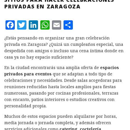
PRIVADAS EN ZARAGOZA
F
T
L
W
E
C
a
w
i
h
m
o
¿Estás pensando en organizar una gran celebración
c
it
n
at
ai
m
privada en Zaragoza? ¿Quizá un cumpleaños especial, una
e
te
k
s
l
p
despedida con amigos o incluso una cena íntima donde en
casa ya no hay espacio suficiente?
b
r
e
A
a
En la ciudad encontrarás una amplia oferta de
espacios
o
d
p
rt
privados para eventos
que se adaptan a todo tipo de
o
I
p
ir
celebraciones y necesidades. Desde salas acogedoras para
k
n
reuniones reducidas hasta locales amplios para fiestas
numerosas, pasando por cocinas profesionales, terrazas
con encanto, patios interiores o estudios creativos con
personalidad propia.
Muchos de estos espacios pueden alquilarse por horas,
media jornada o jornada completa, y además ofrecen
servicios adicionales como
catering, coctelería,