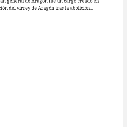
tán general de Aragón fue un cargo creado en
ción del virrey de Aragón tras la abolición
...