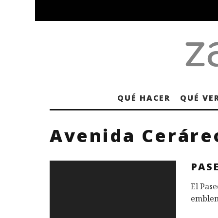
QUÉ HACER
QUÉ VE
Avenida Ceráreo
PAS
El Pase
emblemá