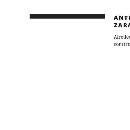
ANT
ZAR
Alreded
constru