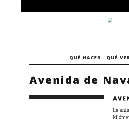
QUÉ HACER
QUÉ VE
Avenida de Nav
AVE
La anim
kilómet