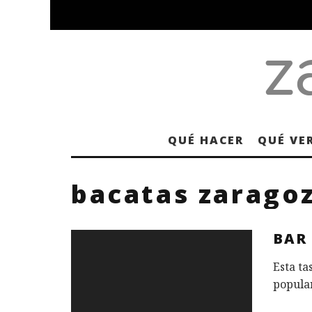
QUÉ HACER
QUÉ VE
bacatas zarago
BAR
Esta ta
popular