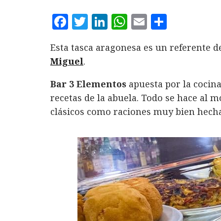
F
T
L
W
E
C
a
w
i
h
m
o
Esta tasca aragonesa es un referente d
c
it
n
at
ai
m
Miguel
.
e
te
k
s
l
p
b
r
e
A
a
Bar 3 Elementos
apuesta por la cocina
o
d
p
rt
recetas de la abuela. Todo se hace al 
clásicos como raciones muy bien hecha
o
I
p
ir
k
n