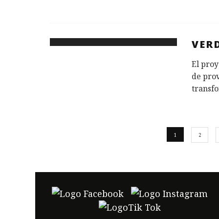
VER
El proy
de prov
transfo
1
2