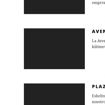
empren
AVE
La Aven
kilómet
PLA
Esbelto
nosotro