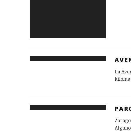
AVE
La Aven
kilómet
PARQ
Zaragoz
Algunos