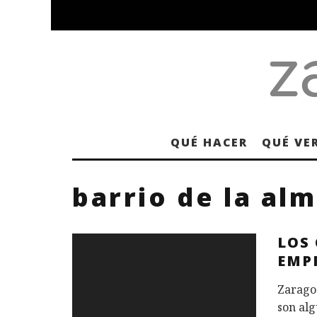
QUÉ HACER
QUÉ VE
barrio de la al
LOS
EMP
Zaragoz
son alg