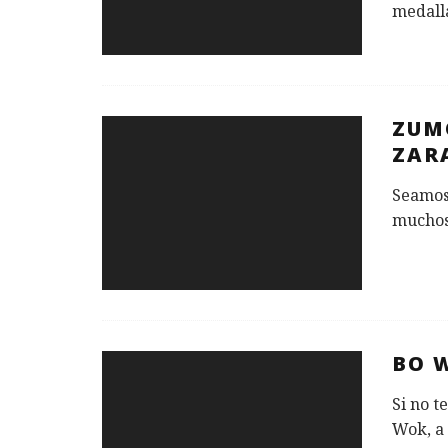
medall
ZUM
ZAR
Seamos 
muchos 
BO 
Si no t
Wok, a 