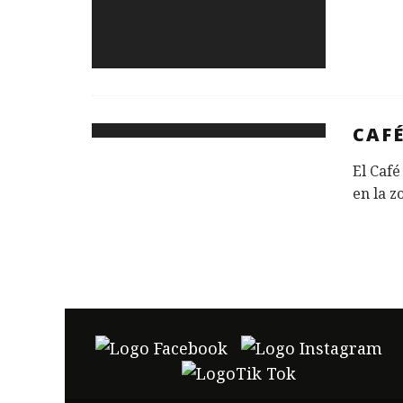
CAFÉ
El Café
en la z