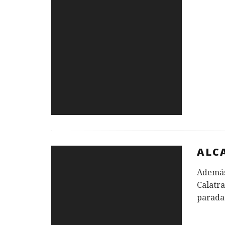
ALC
Además
Calatra
parada 