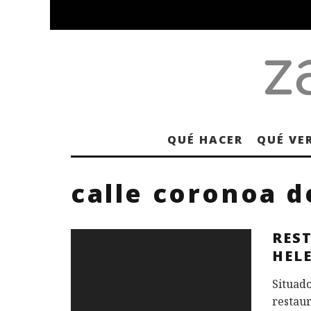
QUÉ HACER
QUÉ VE
calle coronoa d
RES
HEL
Situado
restaur