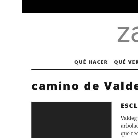
QUÉ HACER
QUÉ VE
camino de Vald
ESC
Valdegu
arbola
que re