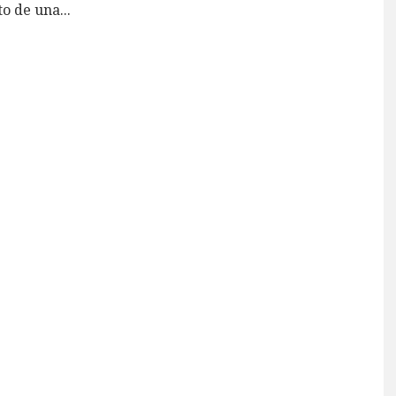
to de una
...