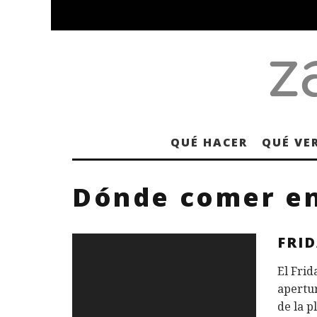
QUÉ HACER
QUÉ VE
Dónde comer en 
FRI
El Frid
apertur
de la p