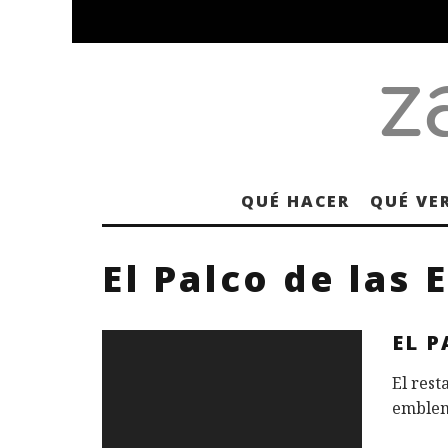
QUÉ HACER
QUÉ VE
El Palco de las 
EL P
El rest
emblemá