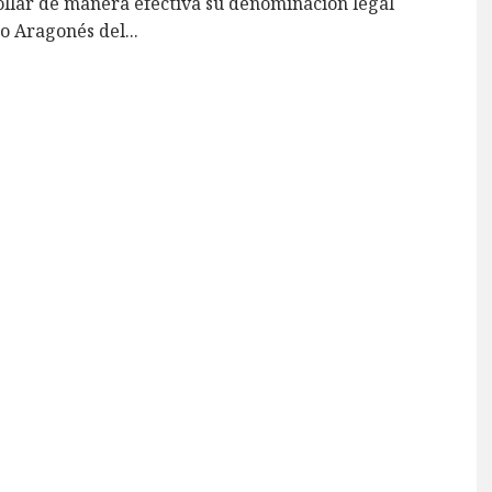
llar de manera efectiva su denominación legal
to Aragonés del
...