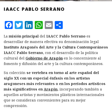
IAACC PABLO SERRANO
F
T
L
W
E
C
a
w
i
h
m
o
La
misión principal
del
IAACC Pablo Serrano
es
c
it
n
at
ai
m
desarrollar de manera efectiva su denominación legal
e
te
k
s
l
p
Instituto Aragonés del Arte y la Cultura Contemporáneos
IAACC Pablo Serrano
, con el desarrollo de la política
b
r
e
A
a
cultural del
Gobierno de Aragón
en lo concerniente al
o
d
p
rt
fomento y difusión del arte y la cultura contemporáneos.
o
I
p
ir
Su colección
se vertebra en torno al arte español del
k
n
siglo XX
con un especial énfasis en los artistas
aragoneses más relevantes o en los períodos artísticos
más significativos en
Aragón
, incorporando también a
aquellos artistas y movimientos plásticos internacionales
que se consideran convenientes para su mejor
comprensión.