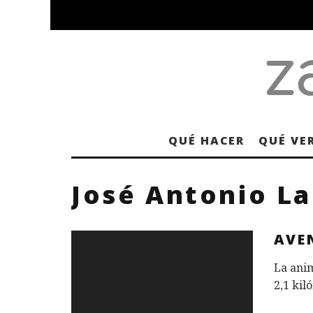
QUÉ HACER
QUÉ VE
José Antonio L
AVE
La ani
2,1 kil