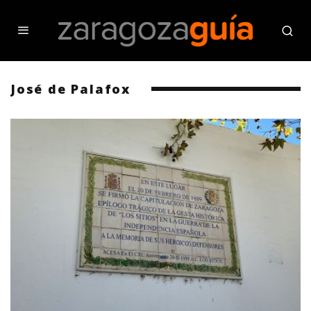
José de Palafox