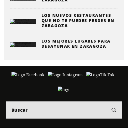
LOS NUEVOS RESTAURANTES
QUE NO TE PUEDES PERDER EN
ZARAGOZA
LOS MEJORES LUGARES PARA
DESAYUNAR EN ZARAGOZA