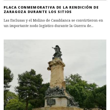
PLACA CONMEMORATIVA DE LA RENDICIÓN DE
ZARAGOZA DURANTE LOS SITIOS
Las Esclusas y el Molino de Casablanca se convirtieron en
un importante nodo logístico durante la Guerra de
...