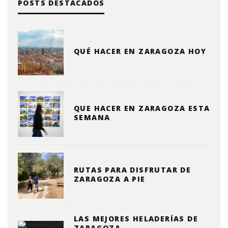
POSTS DESTACADOS
QUÉ HACER EN ZARAGOZA HOY
QUE HACER EN ZARAGOZA ESTA
SEMANA
RUTAS PARA DISFRUTAR DE
ZARAGOZA A PIE
LAS MEJORES HELADERÍAS DE
ZARAGOZA