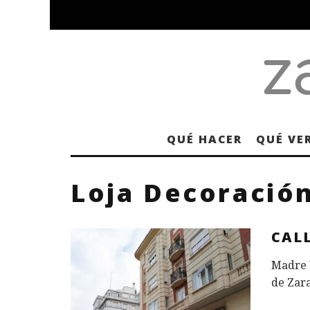
QUÉ HACER
QUÉ VE
Loja Decoració
CAL
Madre V
de Zara