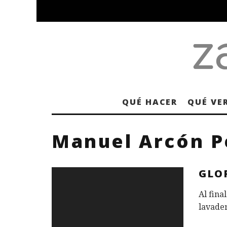
QUÉ HACER
QUÉ VE
Manuel Arcón P
GLOR
Al fina
lavader