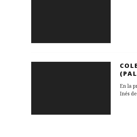
COL
(PAL
En la p
Inés de