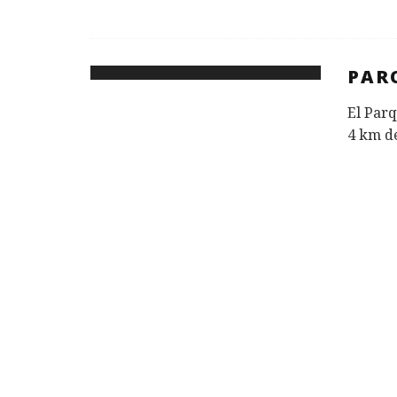
PAR
El Parq
4 km de